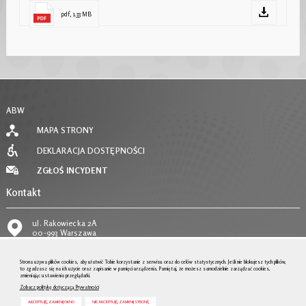
pdf, 1.33 MB
ABW
MAPA STRONY
DEKLARACJA DOSTĘPNOŚCI
ZGŁOŚ INCYDENT
Kontakt
ul. Rakowiecka 2A
00-993 Warszawa
tel.
22 58 59 373
Strona używa plików cookies, aby ułatwić Tobie korzystanie z serwisu oraz do celów statystycznych. Jeśli nie blokujesz tych plików,
to zgadzasz się na ich użycie oraz zapisanie w pamięci urządzenia. Pamiętaj, że możesz samodzielnie zarządzać cookies,
zmieniając ustawienia przeglądarki.
email:
POKAŻ E-MAIL
Zobacz politykę dotyczącą Prywatności
AKCEPTUJĘ, ZAMKNIJ OKNO
NIE AKCEPTUJĘ, ZAMKNIJ STRONĘ