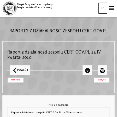
Zespół Reagowania na Incydenty
Bezpieczeństwa Komputerowego
EN
RAPORTY Z DZIAŁALNOŚCI ZESPOŁU CERT.GOV.PL
Raport z działalnosci zespołu CERT.GOV.PL za IV
kwartał 2010
POWRÓT
POPRZEDNI
NASTĘPNY
Pliki do pobrania
Raport z działalności zespołu CERT.GOV.PL za IV kwartał 2010