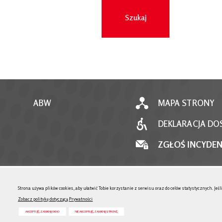
ABW
MAPA STRONY
DEKLARACJA DO
ZGŁOŚ INCYDE
Strona używa plików cookies, aby ułatwić Tobie korzystanie z serwisu oraz do celów statystycznych. Je
Zobacz politykę dotyczącą Prywatności
AKCEPTUJĘ, ZAMKNIJ OKNO
NIE AKCEPTUJĘ, ZAMKNIJ STRONĘ