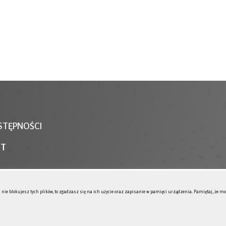
STĘPNOŚCI
NT
śli nie blokujesz tych plików, to zgadzasz się na ich użycie oraz zapisanie w pamięci urządzenia. Pamiętaj, że