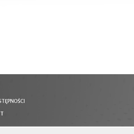
STĘPNOŚCI
NT