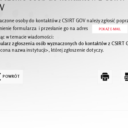
V
czone osoby do kontaktów z CSIRT GOV należy zgłosić popr
nienie formularza i przesłanie go na adres
POKAŻ E-MAIL
jąc w temacie wiadomości:
ularz zgłoszenia osób wyznaczonych do kontaktów z CSIRT
cona nazwa instytucji>, której zgłoszenie dotyczy.
POWRÓT