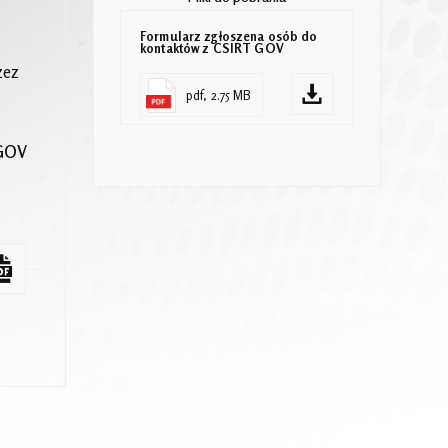
Formularz zgłoszena osób do
kontaktów z CSIRT GOV
zez
pdf, 2.75 MB
 GOV