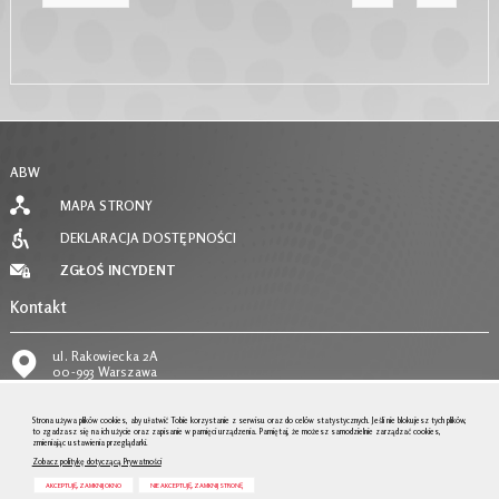
ABW
MAPA STRONY
DEKLARACJA DOSTĘPNOŚCI
ZGŁOŚ INCYDENT
Kontakt
ul. Rakowiecka 2A
00-993 Warszawa
tel.
22 58 59 373
Strona używa plików cookies, aby ułatwić Tobie korzystanie z serwisu oraz do celów statystycznych. Jeśli nie blokujesz tych plików,
to zgadzasz się na ich użycie oraz zapisanie w pamięci urządzenia. Pamiętaj, że możesz samodzielnie zarządzać cookies,
zmieniając ustawienia przeglądarki.
email:
POKAŻ E-MAIL
Zobacz politykę dotyczącą Prywatności
AKCEPTUJĘ, ZAMKNIJ OKNO
NIE AKCEPTUJĘ, ZAMKNIJ STRONĘ