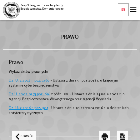
Zespół Reagowania na Incydenty
Bezpieczeństwa Komputerowego
EN
PRAWO
Prawo
Wykaz aktów prawnych:
Dz. U. z 2018 r. poz. 1560
- Ustawa z dnia 5 lipca 2018 r. o krajowym
systemie cyberbezpieczeństwa
Dz.U. 2002 nr 74 poz. 676
z późn. zm. - Ustawa z dnia 24 maja 2002 r. o
Agencji Bezpieczeństwa Wewnętrznego oraz Agencji Wywiadu
Dz. U. z 2016 r. poz. 904
-
Ustawa z dnia 10 czerwca 2016 r. o działaniach
antyterrorystycznych
POWRÓT