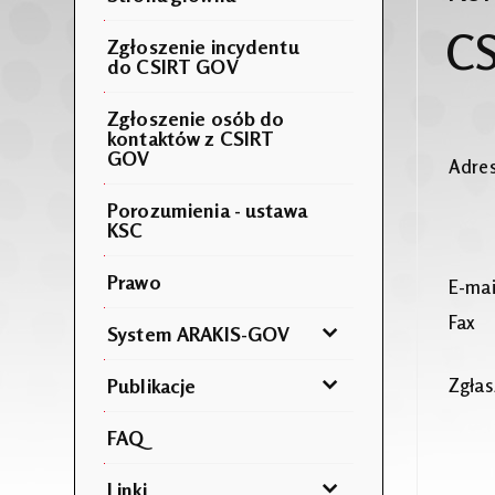
C
Zgłoszenie incydentu
do CSIRT GOV
Zgłoszenie osób do
kontaktów z CSIRT
GOV
Adr
Porozumienia - ustawa
KSC
Prawo
E-ma
Fax
System ARAKIS-GOV
Publikacje
Zgłas
FAQ
Linki